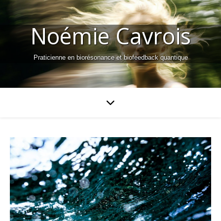
Noémie Cavrois
Praticienne en biorésonance et biofeedback quantique