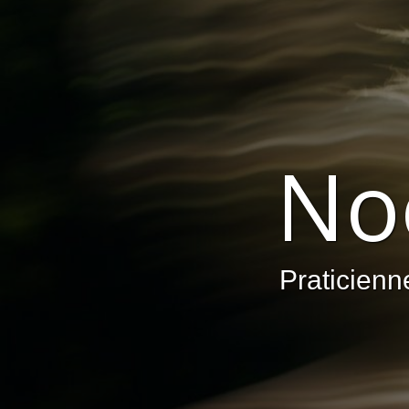
No
Praticienn