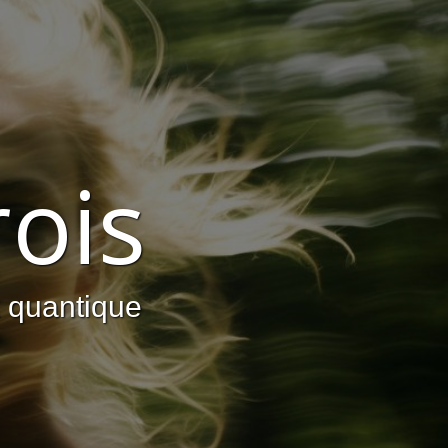
ois
k quantique